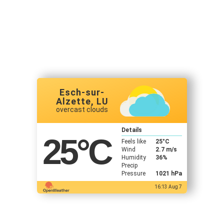
Esch-sur-
Alzette, LU
overcast clouds
Details
25
°C
Feels like
25
°C
Wind
2.7 m/s
Humidity
36%
Precip
Pressure
1021 hPa
16:13 Aug 7