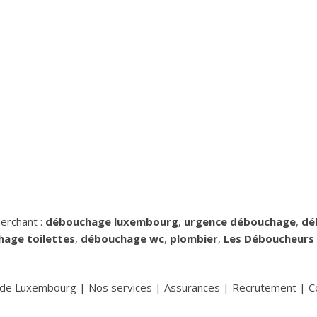
erchant :
débouchage luxembourg
,
urgence débouchage
,
dé
age toilettes
,
débouchage wc
,
plombier
,
Les Déboucheurs
e de Luxembourg
|
Nos services
|
Assurances
|
Recrutement
|
C