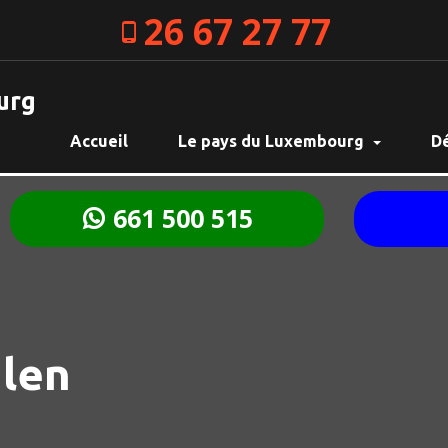
26 67 27 77
urg
Accueil
Le pays du Luxembourg
D
661 500 515
len