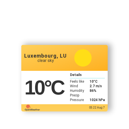
Luxembourg, LU
clear sky
Details
10
°C
Feels like
10
°C
Wind
2.7 m/s
Humidity
86%
Precip
Pressure
1024 hPa
05:22 Aug 7