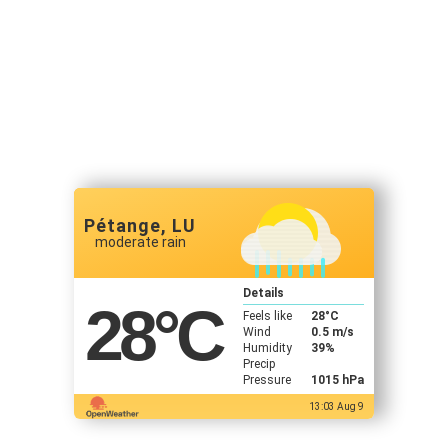
Pétange, LU
moderate rain
Details
28
°C
Feels like
28
°C
Wind
0.5 m/s
Humidity
39%
Precip
Pressure
1015 hPa
13:03 Aug 9