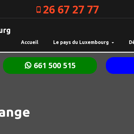
26 67 27 77
urg
Accueil
Le pays du Luxembourg
D
661 500 515
ange