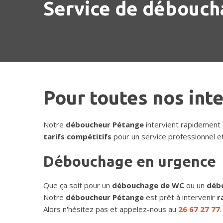
Service de déboucha
Pour toutes nos int
Notre
déboucheur Pétange
intervient rapidement
tarifs compétitifs
pour un service professionnel et
Débouchage en urgence
Que ça soit pour un
débouchage de WC
ou un
débo
Notre
déboucheur Pétange
est prêt à intervenir
r
Alors n'hésitez pas et appelez-nous au
26 67 27 77
.