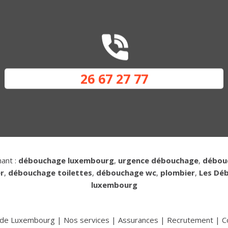
26 67 27 77
hant :
débouchage luxembourg
,
urgence débouchage
,
débou
r
,
débouchage toilettes
,
débouchage wc
,
plombier
,
Les Dé
luxembourg
e de Luxembourg
|
Nos services
|
Assurances
|
Recrutement
|
C