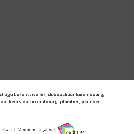
chage Lorentzweiler
,
déboucheur luxembourg
,
boucheurs du Luxembourg
,
plumber
,
plumber
ontact
|
Mentions légales
|