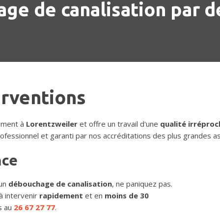
ge de canalisation par d
erventions
dement à
Lorentzweiler
et offre un travail d'une
qualité irréproc
ofessionnel et garanti par nos accréditations des plus grandes a
nce
un
débouchage de canalisation
, ne paniquez pas.
à intervenir
rapidement
et en
moins de 30
us au
26 67 27 77
.