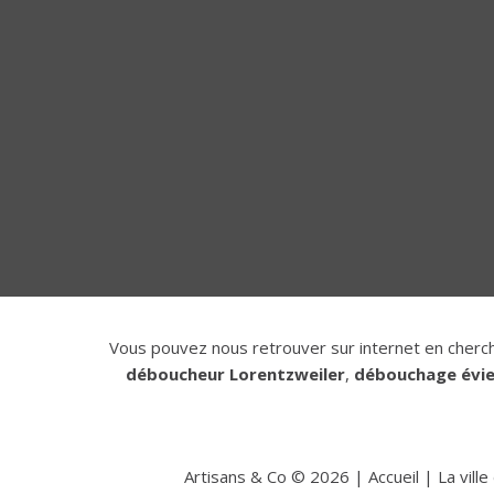
Vous pouvez nous retrouver sur internet en cherc
déboucheur Lorentzweiler
,
débouchage évie
Artisans & Co ©
2026
|
Accueil
|
La vill