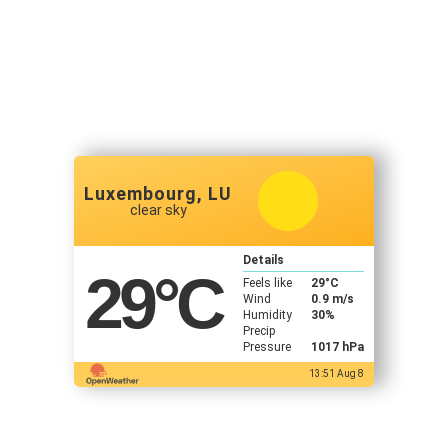
Luxembourg, LU
clear sky
Details
29
°C
Feels like
29
°C
Wind
0.9 m/s
Humidity
30%
Precip
Pressure
1017 hPa
13:51 Aug 8