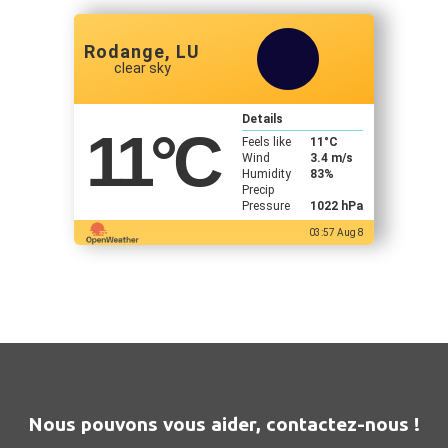
Rodange, LU
clear sky
Details
11
°C
Feels like
11
°C
Wind
3.4 m/s
Humidity
83%
Precip
Pressure
1022 hPa
03:57 Aug 8
Nous pouvons vous aider, contactez-nous !