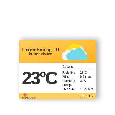
Luxembourg, LU
broken clouds
Details
23
°C
Feels like
23
°C
Wind
0.9 m/s
Humidity
39%
Precip
Pressure
1022 hPa
11:41 Aug 7