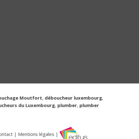
ouchage Moutfort
,
déboucheur luxembourg
,
ucheurs du Luxembourg
,
plumber
,
plumber
ontact
|
Mentions légales
|