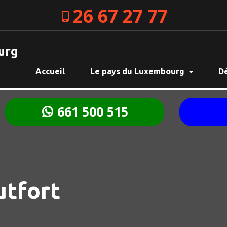
26 67 27 77
urg
Accueil
Le pays du Luxembourg
D
661 500 515
tfort