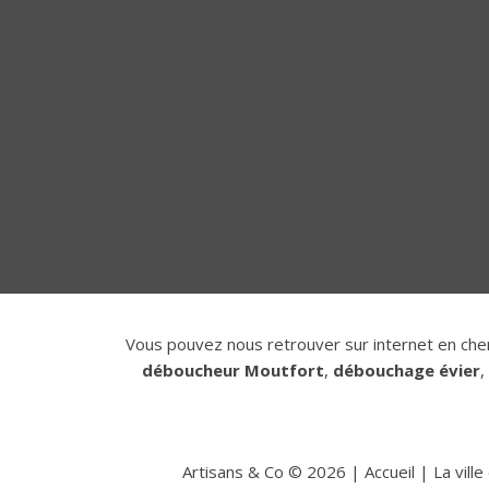
Vous pouvez nous retrouver sur internet en che
déboucheur Moutfort
,
débouchage évier
,
Artisans & Co ©
2026
|
Accueil
|
La vill