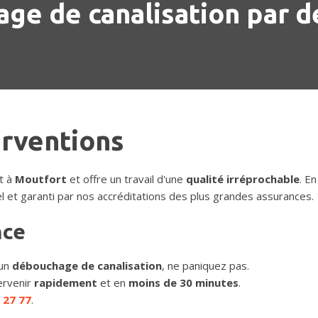
ge de canalisation par d
erventions
t à
Moutfort
et offre un travail d'une
qualité irréprochable
. En
l et garanti par nos accréditations des plus grandes assurances.
nce
un
débouchage de canalisation
, ne paniquez pas.
ervenir
rapidement
et en
moins de 30 minutes
.
 27 77
.