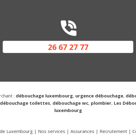
26 67 27 77
rchant :
débouchage luxembourg
,
urgence débouchage
,
déb
débouchage toilettes
,
débouchage wc
,
plombier
,
Les Débo
luxembourg
e de Luxembourg
|
Nos services
|
Assurances
|
Recrutement
|
C