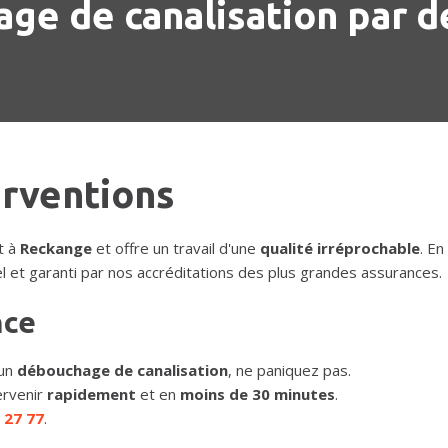
ge de canalisation par d
erventions
t à
Reckange
et offre un travail d'une
qualité irréprochable
. En
l et garanti par nos accréditations des plus grandes assurances.
nce
un
débouchage de canalisation
, ne paniquez pas.
ervenir
rapidement
et en
moins de 30 minutes
.
 27 77
.