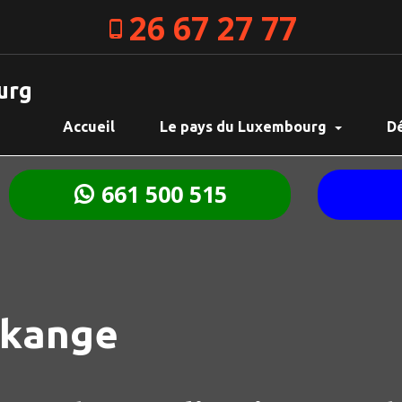
26 67 27 77
urg
Accueil
Le pays du Luxembourg
D
661 500 515
ckange