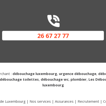
26 67 27 77
rchant :
débouchage luxembourg
,
urgence débouchage
,
déb
débouchage toilettes
,
débouchage wc
,
plombier
,
Les Débo
luxembourg
e de Luxembourg
|
Nos services
|
Assurances
|
Recrutement
|
C