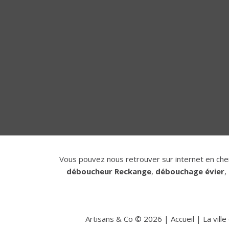
Vous pouvez nous retrouver sur internet en che
déboucheur Reckange
,
débouchage évier
,
Artisans & Co ©
2026
|
Accueil
|
La vill