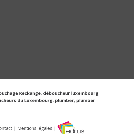
ouchage Reckange
,
déboucheur luxembourg
,
ucheurs du Luxembourg
,
plumber
,
plumber
ontact
|
Mentions légales
|